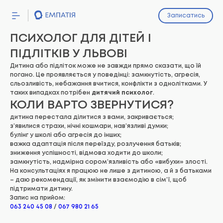
Записатись
ПОСЛУГИ
ПСИХОЛОГ ДЛЯ ДІТЕЙ І
ПІДЛІТКІВ У ЛЬВОВІ
ПРО МЕНЕ
Дитина або підліток може не завжди прямо сказати, що їй
ЦІНИ
погано. Це проявляється у поведінці: замкнутість, агресія,
сльозливість, небажання вчитися, конфлікти з однолітками. У
СТАТТІ
таких випадках потрібен
дитячий психолог
.
КОЛИ ВАРТО ЗВЕРНУТИСЯ?
дитина перестала ділитися з вами, закривається;
з’явилися страхи, нічні кошмари, нав’язливі думки;
булінг у школі або агресія до інших;
важка адаптація після переїзду, розлучення батьків;
зниження успішності, відмова ходити до школи;
замкнутість, надмірна сором’язливість або «вибухи» злості.
На консультаціях я працюю не лише з дитиною, а й з батьками
– даю рекомендації, як змінити взаємодію в сім’ї, щоб
підтримати дитину.
Запис на прийом:
063 240 45 08
/
067 980 21 65