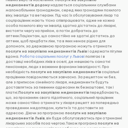
певних верств населення.
Послуги на закупівлю
медикаментів додому
надаються соціальними службами
маломобільним громадянам, серед яких громадяни похилого
віку, інваліди та ветерани. Під час їх обслуговування лікар та
соцпрацівник мають тісно співпрацювати, адже не кожна
особа похилого віку чи інвалід здатна дістатись до лікарні,
вистояти чергу на прийом, а потім добратись до
аптеки.Пацієнтам, що самостійно не здатні дістатись до
аптеки, щоб придбати ліки, та в яких немає рідних для
допомоги, за державною програмою можуть отримати
послуги на закупівлю медикаментів Львів
і одержати пігулки
вдома.
Робота соціальних послуг у Львові
полягає і в
доставці необхідних ліків в оселі, де мешкають самотні
пенсіонери, люди з важкими формами інвалідності. Про
необхідність
послуги на закупівлю медикаментів
соціальні
працівники повідомляються завчасно. За рецептом чи без,
але з приписом сімейного лікаря, медикаменти будуть
доставлятись за певними адресами як безкоштовні, так і
платні.
Послуги на закупівлю медикаментів
передбачають,
що, за проханням свого підопічного, соціальний працівник
може самостійно отримати у лікаря рецепт за попередньо
проведеним медоглядом, купити їх та доставити за
адресою. Діючи за програмою
послуги на закупівлю
медикаментів Львів
, він буде обслуговуватись при отриманні
лікарських засобів поза чергою.Також програма
послуги на