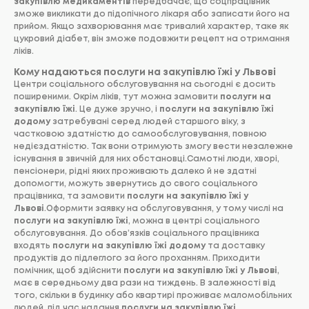
закупівлю медикаментів
передбачає, що соцпрацівник
зможе викликати до підопічного лікаря або записати його на
прийом. Якщо захворювання має тривалий характер, таке як
цукровий діабет, він зможе подовжити рецепт на отримання
ліків.
Кому надаються послуги на закупівлю їжі у Львові
Центри соціального обслуговування на сьогодні є досить
поширеними. Окрім ліків, тут можна замовити
послуги на
закупівлю їжі
. Це дуже зручно, і
послуги на закупівлю їжі
додому
затребувані серед людей старшого віку, з
частковою здатністю до самообслуговування, повною
недієздатністю. Так вони отримують змогу вести незалежне
існування в звичній для них обстановці.Самотні люди, хворі,
пенсіонери, рідні яких проживають далеко й не здатні
допомогти, можуть звернутись до свого соціального
працівника, та замовити
послуги на закупівлю їжі у
Львові
.Оформити заявку на обслуговування, у тому числі на
послуги на закупівлю їжі
, можна в центрі соціального
обслуговування. До обов’язків соціального працівника
входять
послуги на закупівлю їжі додому
та доставку
продуктів до підлеглого за його проханням. Приходити
помічник, щоб здійснити
послуги на закупівлю їжі у Львові
,
має в середньому два рази на тиждень. В залежності від
того, скільки в будинку або квартирі проживає маломобільних
людей, під час надання
послуги на закупівлю їжі