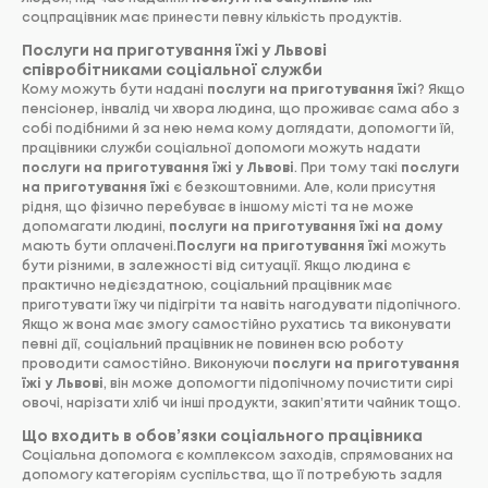
соцпрацівник має принести певну кількість продуктів.
Послуги на приготування їжі у Львові
співробітниками соціальної служби
Кому можуть бути надані
послуги на приготування їжі
? Якщо
пенсіонер, інвалід чи хвора людина, що проживає сама або з
собі подібними й за нею нема кому доглядати, допомогти їй,
працівники служби соціальної допомоги можуть надати
послуги на приготування їжі у Львові
. При тому такі
послуги
на приготування їжі
є безкоштовними. Але, коли присутня
рідня, що фізично перебуває в іншому місті та не може
допомагати людині,
послуги на приготування їжі на дому
мають бути оплачені.
Послуги на приготування їжі
можуть
бути різними, в залежності від ситуації. Якщо людина є
практично недієздатною, соціальний працівник має
приготувати їжу чи підігріти та навіть нагодувати підопічного.
Якщо ж вона має змогу самостійно рухатись та виконувати
певні дії, соціальний працівник не повинен всю роботу
проводити самостійно. Виконуючи
послуги на приготування
їжі у Львові
, він може допомогти підопічному почистити сирі
овочі, нарізати хліб чи інші продукти, закип’ятити чайник тощо.
Що входить в обов’язки соціального працівника
Соціальна допомога є комплексом заходів, спрямованих на
допомогу категоріям суспільства, що її потребують задля