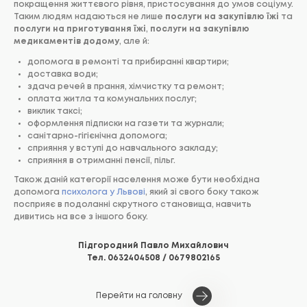
покращення життєвого рівня, пристосування до умов соціуму.
Таким людям надаються не лише
послуги на закупівлю їжі
та
послуги на приготування їжі
,
послуги на закупівлю
медикаментів додому
, але й:
допомога в ремонті та прибиранні квартири;
доставка води;
здача речей в прання, хімчистку та ремонт;
оплата житла та комунальних послуг;
виклик таксі;
оформлення підписки на газети та журнали;
санітарно-гігієнічна допомога;
сприяння у вступі до навчального закладу;
сприяння в отриманні пенсії, пільг.
Також даній категорії населення може бути необхідна
допомога
психолога у Львові
, який зі свого боку також
посприяє в подоланні скрутного становища, навчить
дивитись на все з іншого боку.
Підгородний Павло Михайлович
Тел.
0632404508
/
0679802165
Перейти на головну